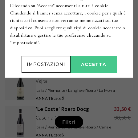
Vajra
Cliccando su "Accetta" acconsenti a tutti i cookie.
Italia / Piemonte / Langhe e Roero / Serralunga d'Alba
Chiudendo il banner senza accettare, i cookie per i quali è
2018
ANNATE
:
richiesto il consenso non verranno memorizzati sul tuo
dispositivo. Puoi scegliere quali tipi di cookie accettare o
'La Val Dei Preti' Roero Riserva
29,50
€
disabilitare e gestire le tue preferenze cliccando su
Docg
"Impostazioni".
Matteo Correggia
Italia / Piemonte / Langhe e Roero / Canale
2021
ANNATE
:
IMPOSTAZIONI
ACCETTA
Barolo Docg Bricco delle Viole
83,50
€
Vajra
Italia / Piemonte / Langhe e Roero / La Morra
2018
ANNATE
:
'Le Coste' Roero Docg
33,50
€
Cascina Ca' Rossa
38,50
€
Filtri
Italia / Piemonte / Langhe e Roero / Canale
2016
ANNATE
: