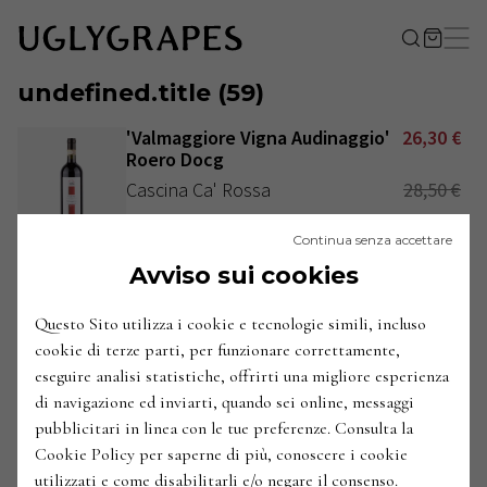
undefined.title
(
59
)
'Valmaggiore Vigna Audinaggio'
26,30
€
Roero Docg
Cascina Ca' Rossa
28,50
€
Italia / Piemonte / Langhe e Roero / Vezza d'Alba
Continua senza accettare
2017
ANNATE
:
Avviso sui cookies
'Luigi Baudana' Barolo Docg
76,50
€
Baudana
Questo Sito utilizza i cookie e tecnologie simili, incluso
Vajra
cookie di terze parti, per funzionare correttamente,
eseguire analisi statistiche, offrirti una migliore esperienza
Italia / Piemonte / Langhe e Roero / Serralunga d'Alba
2018
di navigazione ed inviarti, quando sei online, messaggi
ANNATE
:
pubblicitari in linea con le tue preferenze. Consulta la
'Luigi Baudana' Barolo Docg
76,90
€
Cookie Policy per saperne di più, conoscere i cookie
Cerretta
utilizzati e come disabilitarli e/o negare il consenso.