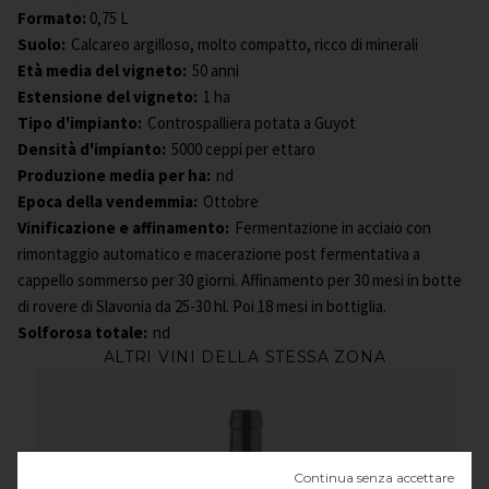
Formato
:
0,75 L
Suolo:
Calcareo argilloso, molto compatto, ricco di minerali
Età media del vigneto:
50 anni
Estensione del vigneto:
1 ha
Tipo d'impianto:
Controspalliera potata a Guyot
Densità d'impianto:
5000 ceppi per ettaro
Produzione media per ha:
nd
Epoca della vendemmia:
Ottobre
Vinificazione e affinamento:
Fermentazione in acciaio con
rimontaggio automatico e macerazione post fermentativa a
cappello sommerso per 30 giorni. Affinamento per 30 mesi in botte
di rovere di Slavonia da 25-30 hl. Poi 18 mesi in bottiglia.
Solforosa totale:
nd
ALTRI VINI DELLA STESSA ZONA
Continua senza accettare