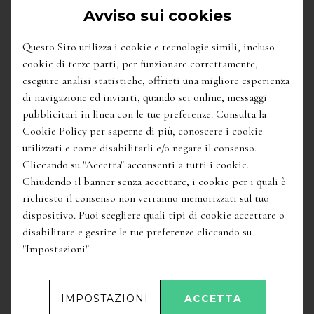
Avviso sui cookies
Questo Sito utilizza i cookie e tecnologie simili, incluso
cookie di terze parti, per funzionare correttamente,
eseguire analisi statistiche, offrirti una migliore esperienza
di navigazione ed inviarti, quando sei online, messaggi
pubblicitari in linea con le tue preferenze. Consulta la
Cookie Policy per saperne di più, conoscere i cookie
utilizzati e come disabilitarli e/o negare il consenso.
Cliccando su "Accetta" acconsenti a tutti i cookie.
Chiudendo il banner senza accettare, i cookie per i quali è
richiesto il consenso non verranno memorizzati sul tuo
9,90
€
11,80
€
dispositivo. Puoi scegliere quali tipi di cookie accettare o
'San Luigi' Dogliani Docg
/
Chionetti
disabilitare e gestire le tue preferenze cliccando su
"Impostazioni".
IMPOSTAZIONI
ACCETTA