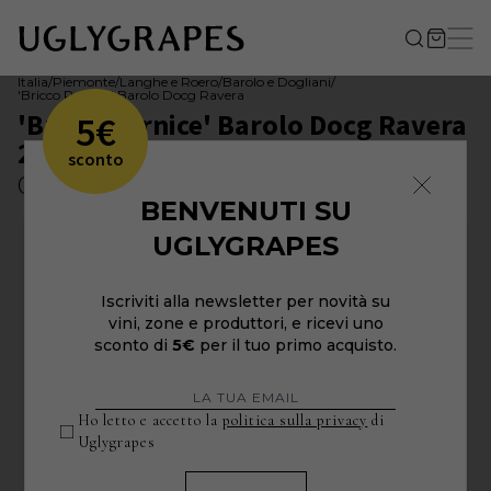
Italia
/
Piemonte
/
Langhe e Roero
/
Barolo e Dogliani
/
'Bricco Pernice' Barolo Docg Ravera
'Bricco Pernice' Barolo Docg Ravera
5€
2018
sconto
Cogno
BENVENUTI SU
UGLYGRAPES
Iscriviti alla newsletter per novità su
vini, zone e produttori, e ricevi uno
sconto di
5€
per il tuo primo acquisto.
Ho letto e accetto la
politica sulla privacy
di
Uglygrapes