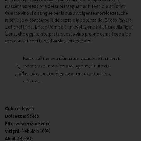
massima espressione dei suoi insegnamenti tecnici e stilistici.
Questo vino si distingue per la sua avvolgente morbidezza, che
racchiude al contempo la dolcezza e la potenza del Bricco Ravera.
L'etichetta del Bricco Pernice è un'evoluzione artistica della figlia
Elena, che oggi reinterpreta questo vino proprio come fece a tre
anni con l'etichetta del Barolo a lei dedicato.
Rosso rubino con sfumature granato. Fiori rossi,
sottobosco, note ferrose, agrumi, liquirizia,
lavanda, menta. Vigoroso, tannico, incisivo,
vellutato.
Colore
:
Rosso
Dolcezza
:
Secco
Effervescenza
:
Fermo
Vitigni
:
Nebbiolo 100%
Alcol
:
14,50%