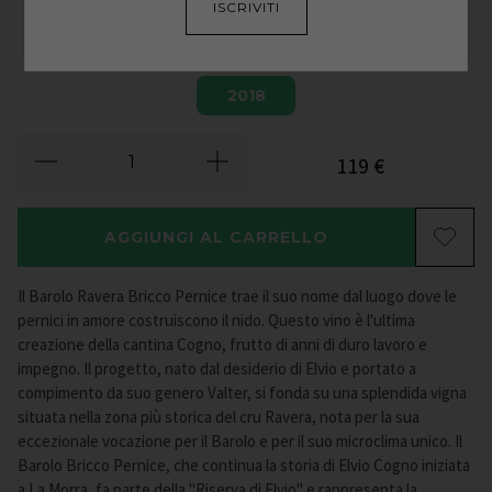
ISCRIVITI
2018
119
€
AGGIUNGI AL CARRELLO
Il Barolo Ravera Bricco Pernice trae il suo nome dal luogo dove le
pernici in amore costruiscono il nido. Questo vino è l'ultima
creazione della cantina Cogno, frutto di anni di duro lavoro e
impegno. Il progetto, nato dal desiderio di Elvio e portato a
compimento da suo genero Valter, si fonda su una splendida vigna
situata nella zona più storica del cru Ravera, nota per la sua
eccezionale vocazione per il Barolo e per il suo microclima unico. Il
Barolo Bricco Pernice, che continua la storia di Elvio Cogno iniziata
a La Morra, fa parte della "Riserva di Elvio" e rappresenta la