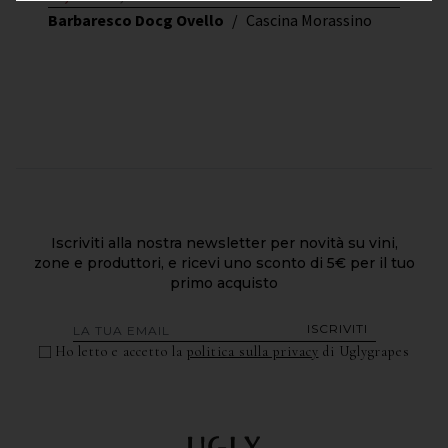
Barbaresco Docg Ovello
/
Cascina Morassino
Iscriviti alla nostra newsletter per novità su vini,
zone e produttori, e ricevi uno sconto di 5€ per il tuo
primo acquisto
ISCRIVITI
Ho letto e accetto la
politica sulla privacy
di Uglygrapes