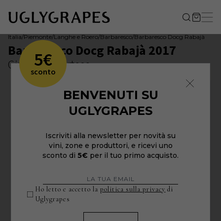
Italia
/
Piemonte
/
Langhe e Roero
/
Barbaresco
/
Barbaresco Docg Rabajà
Barbaresco Docg Rabajà 2017
5€
Giuseppe Cortese
sconto
BENVENUTI SU
UGLYGRAPES
Iscriviti alla newsletter per novità su
vini, zone e produttori, e ricevi uno
sconto di
5€
per il tuo primo acquisto.
Ho letto e accetto la
politica sulla privacy
di
Uglygrapes