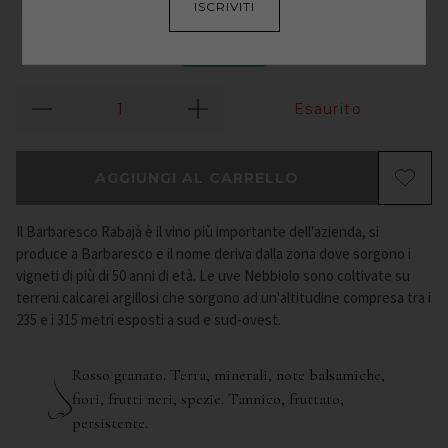
ISCRIVITI
2017
Esaurito
AGGIUNGI AL CARRELLO
Il Barbaresco Rabajà è il vino più importante dell'azienda, si
produce a Barbaresco e il nome deriva dalla zona dove sorgono i
vigneti di più di 50 anni di età. Le uve Nebbiolo sono coltivate su
terreni calcarei argillosi che sorgono ad un'altitudine compresa tra i
235 e i 315 metri esposti a sud e sud-ovest.
Rosso granato. Terra, minerali, note balsamiche,
fiori, frutti neri, spezie. Tannico, fruttato,
persistente.