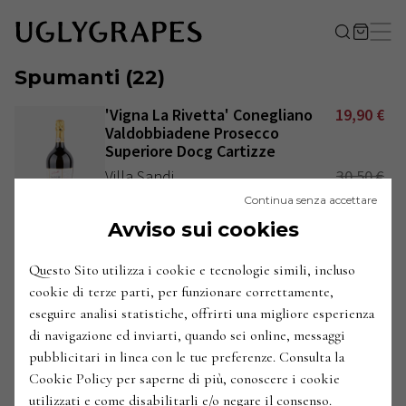
Spumanti
(
22
)
'Vigna La Rivetta' Conegliano
19,90
€
Valdobbiadene Prosecco
Superiore Docg Cartizze
Villa Sandi
30,50
€
Continua senza accettare
Italia / Veneto / Prealpi Trevigiane / Valdobbiadene
Avviso sui cookies
2021
ANNATE
:
'Pavese XXXVI' Blanc de Morgex
49,50
€
Questo Sito utilizza i cookie e tecnologie simili, incluso
et de La Salle Metodo Classico
cookie di terze parti, per funzionare correttamente,
Valle d'Aosta Doc
eseguire analisi statistiche, offrirti una migliore esperienza
Ermes Pavese
di navigazione ed inviarti, quando sei online, messaggi
Italia / Valle d'Aosta / Alta Valle d'Aosta / Morgex e La
pubblicitari in linea con le tue preferenze. Consulta la
Salle
Cookie Policy per saperne di più, conoscere i cookie
2016
ANNATE
:
utilizzati e come disabilitarli e/o negare il consenso.