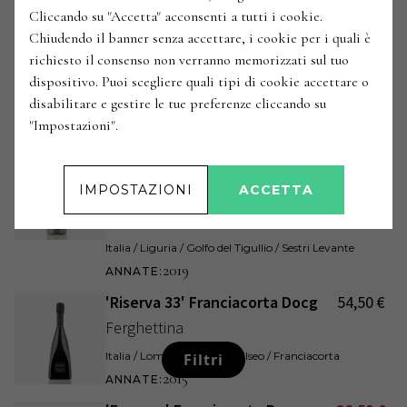
'Abissi Riserva Marina' Golfo del
74,50
€
Cliccando su "Accetta" acconsenti a tutti i cookie.
Tigullio Portofino Metodo
Chiudendo il banner senza accettare, i cookie per i quali è
Classico Doc Dosaggio Zero
richiesto il consenso non verranno memorizzati sul tuo
Bisson
dispositivo. Puoi scegliere quali tipi di cookie accettare o
disabilitare e gestire le tue preferenze cliccando su
Italia / Liguria / Golfo del Tigullio / Sestri Levante
"Impostazioni".
2018
ANNATE
:
'Abissi' Golfo del Tigullio
59,80
€
Portofino Metodo Classico Doc
IMPOSTAZIONI
ACCETTA
Dosaggio Zero
Bisson
Italia / Liguria / Golfo del Tigullio / Sestri Levante
2019
ANNATE
:
'Riserva 33' Franciacorta Docg
54,50
€
Ferghettina
Italia / Lombardia / Lago d'Iseo / Franciacorta
Filtri
2015
ANNATE
: