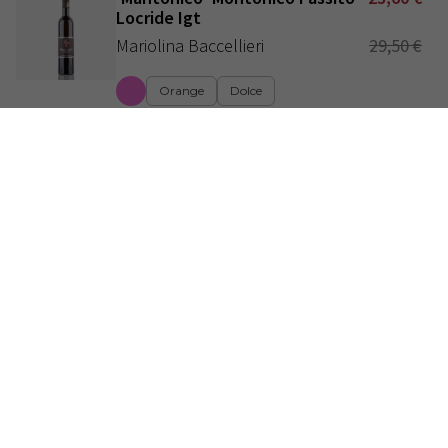
Locride Igt
Mariolina Baccellieri
29,50
€
Orange
Dolce
2016
ANNATE
:
'Appianum Rosso' Calabria Igt
29,30
€
Spiriti Ebbri
Rosso
2019
ANNATE
:
'Neostòs Bianco' Calabria Igt
22,90
€
Spiriti Ebbri
Orange