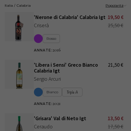
Italia
/
Calabria
Popolarità
'Nerone di Calabria' Calabria Igt
19,50
€
Criserà
25,50
€
Rosso
2016
ANNATE
:
'Libera i Sensi' Greco Bianco
21,50
€
Calabria Igt
Sergio Arcuri
Bianco
2021
ANNATE
:
'Grisara' Val di Neto Igt
13,50
€
Ceraudo
17,50
€