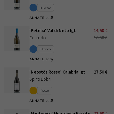
Bianco
2018
ANNATE
:
'Petelia' Val di Neto Igt
14,50
€
Ceraudo
18,50
€
Bianco
2019
ANNATE
:
'Neostòs Rosso' Calabria Igt
27,50
€
Spiriti Ebbri
Rosso
2018
ANNATE
:
'Mantonico' Montonico Passito
23,60
€