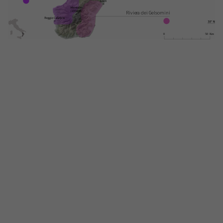
Rivie
r
a dei Gelsomini
0
50 Km