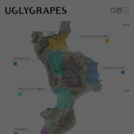
P
ollino e Piana di Si
b
ari
V
alle del C
r
a
ti
Rivie
r
a C
r
o
t
onese
Piana di Sant'Eu
f
emia
Co
s
t
a Viola