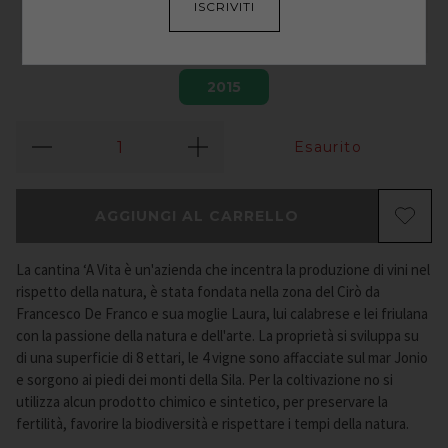
ISCRIVITI
2015
Esaurito
AGGIUNGI AL CARRELLO
La cantina ‘A Vita è un'azienda che incentra la produzione di vini nel
rispetto della natura, è stata fondata nella zona del Cirò da
Francesco De Franco e sua moglie Laura, lui calabrese e lei friulana
con la passione della natura e dell'arte. La proprietà si sviluppa su
di una superficie di 8 ettari, le 4 vigne sono affacciate sul mar Jonio
e sorgono ai piedi dei monti della Sila. Per la coltivazione no si
utilizza alcun prodotto chimico e sintetico, per preservare la
fertilità, favorire la biodiversità e rispettare i tempi della natura.