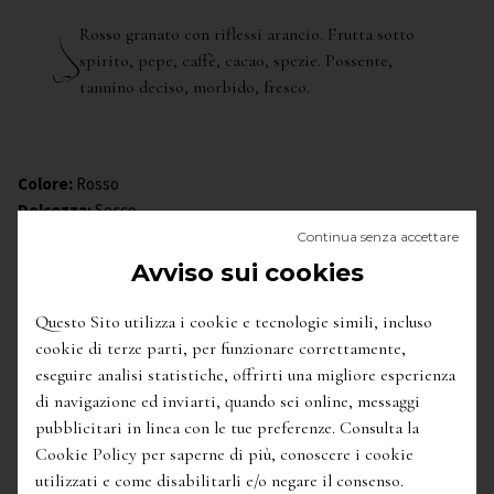
Rosso granato con riflessi arancio. Frutta sotto
spirito, pepe, caffè, cacao, spezie. Possente,
tannino deciso, morbido, fresco.
Colore
:
Rosso
Dolcezza
:
Secco
Effervescenza
:
Fermo
Continua senza accettare
Vitigni
:
Gaglioppo 100%
Avviso sui cookies
Alcol
:
14,50%
Formato
:
0,75 L
Questo Sito utilizza i cookie e tecnologie simili, incluso
Suolo:
Argille marnose
cookie di terze parti, per funzionare correttamente,
Età media del vigneto:
nd
eseguire analisi statistiche, offrirti una migliore esperienza
Estensione del vigneto:
nd
di navigazione ed inviarti, quando sei online, messaggi
Tipo d'impianto:
nd
pubblicitari in linea con le tue preferenze. Consulta la
Densità d'impianto:
nd
Cookie Policy per saperne di più, conoscere i cookie
Produzione media per ha:
40-60 q
utilizzati e come disabilitarli e/o negare il consenso.