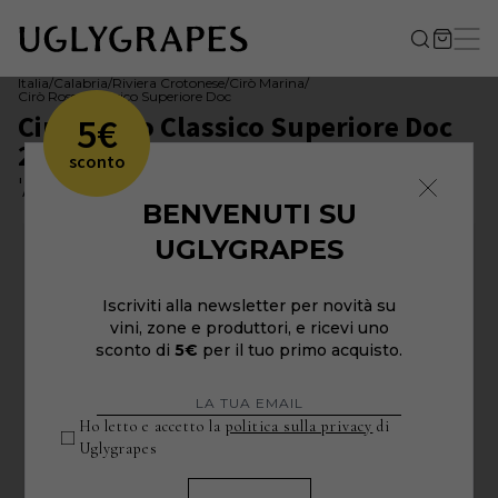
Italia
/
Calabria
/
Riviera Crotonese
/
Cirò Marina
/
Cirò Rosso Classico Superiore Doc
Cirò Rosso Classico Superiore Doc
5€
2015
sconto
'A Vita
BENVENUTI SU
UGLYGRAPES
Iscriviti alla newsletter per novità su
vini, zone e produttori, e ricevi uno
sconto di
5€
per il tuo primo acquisto.
Ho letto e accetto la
politica sulla privacy
di
Uglygrapes