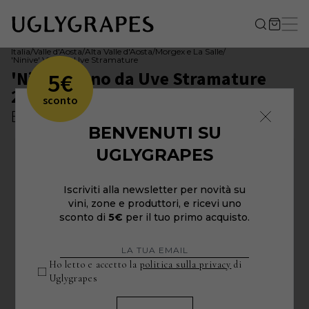
Italia
/
Valle d'Aosta
/
Alta Valle d'Aosta
/
Morgex e La Salle
/
'Ninive' Vino da Uve Stramature
'Ninive' Vino da Uve Stramature
5€
2022
sconto
Ermes Pavese
BENVENUTI SU
UGLYGRAPES
Iscriviti alla newsletter per novità su
vini, zone e produttori, e ricevi uno
sconto di
5€
per il tuo primo acquisto.
Ho letto e accetto la
politica sulla privacy
di
Uglygrapes