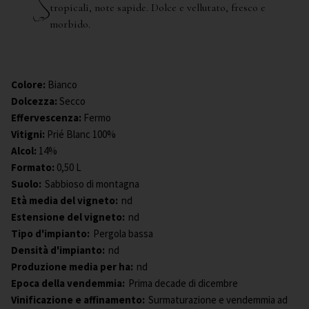
tropicali, note sapide. Dolce e vellutato, fresco e
morbido.
Colore
:
Bianco
Dolcezza
:
Secco
Effervescenza
:
Fermo
Vitigni
:
Prié Blanc 100%
Alcol
:
14%
Formato
:
0,50 L
Suolo:
Sabbioso di montagna
Età media del vigneto:
nd
Estensione del vigneto:
nd
Tipo d'impianto:
Pergola bassa
Densità d'impianto:
nd
Produzione media per ha:
nd
Epoca della vendemmia:
Prima decade di dicembre
Vinificazione e affinamento:
Surmaturazione e vendemmia ad