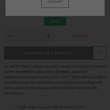
ISCRIVITI
2022
Esaurito
AGGIUNGI AL CARRELLO
Le uve Prié Blanc vengono lasciate in pianta a surmaturare, per poi
essere vendemmiate ghiacciate a Dicembre, quando le
temperature scendono anche sotto i -10° C. Particolarità del Ninive
è la vinificazione che comincia da una dolce pressatura degli acini
ancora gelati, tecnica che permette di ottenere un mosto più
concentrato.
Giallo paglierino con riflessi dorati. Frutti