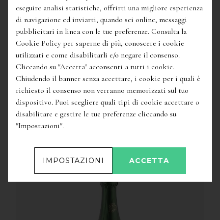
eseguire analisi statistiche, offrirti una migliore esperienza
di navigazione ed inviarti, quando sei online, messaggi
47,50
€
pubblicitari in linea con le tue preferenze. Consulta la
'Chaudelune' Blanc de Morgex et de La Salle
Cookie Policy per saperne di più, conoscere i cookie
Vendemmia Tardiva Valle d'Aosta Doc
/
Cave
utilizzati e come disabilitarli e/o negare il consenso.
Mont Blanc de Morgex et la Salle
Cliccando su "Accetta" acconsenti a tutti i cookie.
Chiudendo il banner senza accettare, i cookie per i quali è
richiesto il consenso non verranno memorizzati sul tuo
dispositivo. Puoi scegliere quali tipi di cookie accettare o
disabilitare e gestire le tue preferenze cliccando su
"Impostazioni".
ALTRI VINI DELLO STESSO PRODUTTORE
IMPOSTAZIONI
ACCETTA