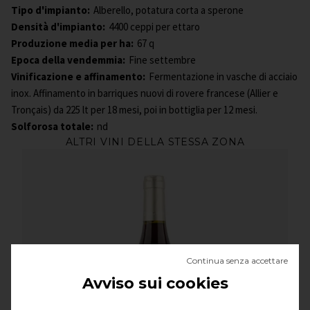
Tipo d'impianto:
Alberello, potatura corta a sperone
Densità d'impianto:
4400 ceppi per ettaro
Produzione media per ha:
67 q
Epoca della vendemmia:
Fine settembre
Vinificazione e affinamento:
Fermentazione in vasche di acciaio
inox. Affinamento in barriques nuovi di rovere francese (Allier e
Tronçais) da 225 lt per 18 mesi, poi in bottiglia per 12 mesi.
Solforosa totale:
nd
ALTRI VINI DELLA STESSA ZONA
Continua senza accettare
Avviso sui cookies