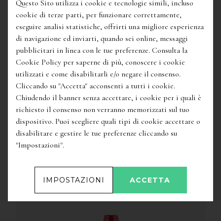
Questo Sito utilizza i cookie e tecnologie simili, incluso
cookie di terze parti, per funzionare correttamente,
eseguire analisi statistiche, offrirti una migliore esperienza
di navigazione ed inviarti, quando sei online, messaggi
pubblicitari in linea con le tue preferenze. Consulta la
Cookie Policy per saperne di più, conoscere i cookie
utilizzati e come disabilitarli e/o negare il consenso.
Cliccando su "Accetta" acconsenti a tutti i cookie.
54,50
€
Chiudendo il banner senza accettare, i cookie per i quali è
Etna Rosso Doc Feudo
/
Girolamo Russo
richiesto il consenso non verranno memorizzati sul tuo
dispositivo. Puoi scegliere quali tipi di cookie accettare o
disabilitare e gestire le tue preferenze cliccando su
"Impostazioni".
IMPOSTAZIONI
ACCETTA
ALTRI VINI DELLO STESSO PRODUTTORE