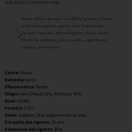
della Sicilia e il settimo in Italia.
Rosso rubino lucente con riflessi granato. Frutti
rossi sotto spirito, spezie, note balsamiche,
incenso, muschio, pietra bagnata, ferro, china.
Morbido, vellutato, pieno, caldo, equilibrato,
tannico, persistente.
Colore
:
Rosso
Dolcezza
:
Secco
Effervescenza
:
Fermo
Vitigni
:
Nero D'Avola 53%, Perricone 47%
Alcol
:
14,50%
Formato
:
0,75 L
Suolo:
Argilloso, fino, leggermente calcareo
Età media del vigneto:
55 anni
Estensione del vigneto:
8 ha