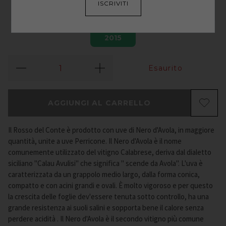
ISCRIVITI
2015
Esaurito
AGGIUNGI AL CARRELLO
Il Rosso del Conte è prodotto con uve di Nero d'Avola, in maggiore
quantità, unite a uve Perricone. Il Nero d'Avola è il nome
comunemente utilizzato del vitigno Calabrese, deriva dal dialetto
siciliano "Calau Avulisi" che significa " scende da Avola". L'uva è
caratterizzata da un grappolo medio largo, dalla forma conica,
compatto e con acini grandi e ovali. È molto vigoroso e per questo
la crescita delle foglie dev'essere tenuta sotto controllo, ha una
grande resistenza ai suoli salini e sopporta bene il calore senza
perdere acidità . Il Nero d'Avola è il secondo vitigno più comune