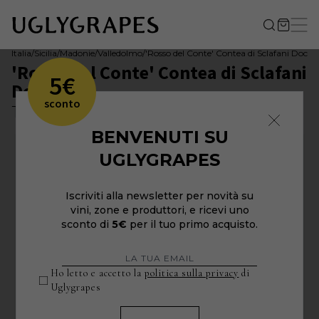
Italia
/
Sicilia
/
Madonie
/
Valledolmo
/
'Rosso del Conte' Contea di Sclafani Doc
'Rosso del Conte' Contea di Sclafani
5€
Doc 2015
sconto
Tasca d'Almerita
BENVENUTI SU
UGLYGRAPES
Iscriviti alla newsletter per novità su
vini, zone e produttori, e ricevi uno
sconto di
5€
per il tuo primo acquisto.
Ho letto e accetto la
politica sulla privacy
di
Uglygrapes