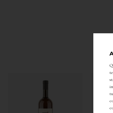
A
Qu
te
st
in
t
co
co