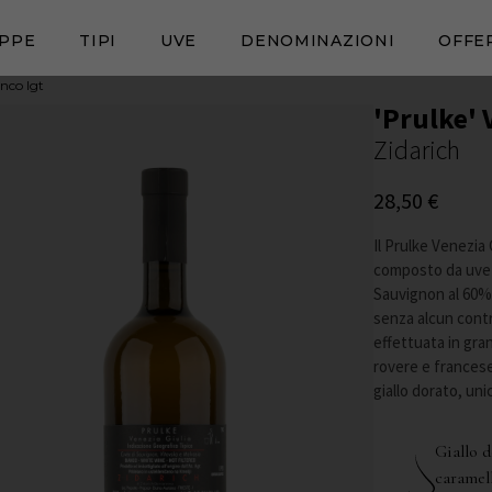
PPE
TIPI
UVE
DENOMINAZIONI
OFFE
anco Igt
'Prulke' 
Zidarich
28,50
€
Il Prulke Venezia 
composto da uve V
Sauvignon al 60%.
senza alcun contr
effettuata in gran
rovere e francese
giallo dorato, un
Giallo d
caramell