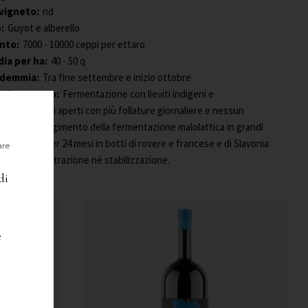
vigneto:
nd
:
Guyot e alberello
nto:
7000 - 10000 ceppi per ettaro
ia per ha:
40 - 50 q
ndemmia:
Tra fine settembre e inizio ottobre
 affinamento:
Fermentazione con lieviti indigeni e
 bucce in tini aperti con più follature giornaliere e nessun
eratura. Svolgimento della fermentazione malolattica in grandi
ffinamento per 24 mesi in botti di rovere e francese e di Slavonia
are
. Nessuna filtrazione né stabilizzazione.
e:
nd
di
e