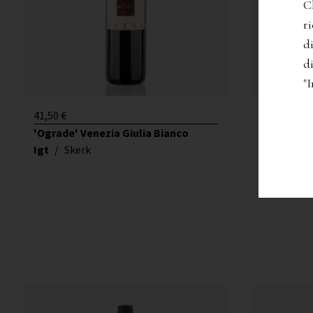
C
r
di
di
"
41,50
€
30,50
€
'Ograde' Venezia Giulia Bianco
'Malvazija
Igt
/
Skerk
Igt
/
Ske