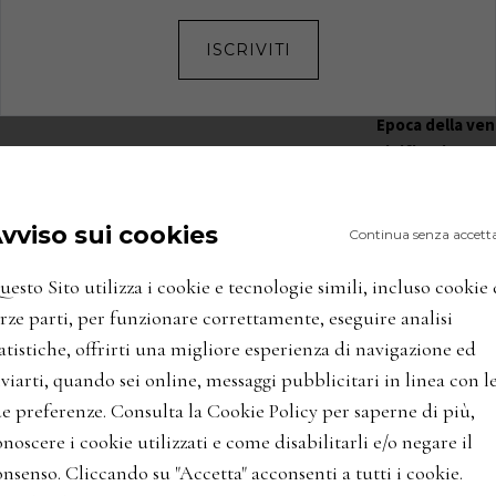
Estensione del 
Tipo d'impianto
ISCRIVITI
Densità d'impia
Produzione med
Epoca della ve
Vinificazione e
macerazione sulle
controllo di temp
vviso sui cookies
botti di rovere. A
Continua senza accett
a media tostatura
Solforosa total
esto Sito utilizza i cookie e tecnologie simili, incluso cookie 
ALTRI VINI DELLA STESSA ZONA
rze parti, per funzionare correttamente, eseguire analisi
atistiche, offrirti una migliore esperienza di navigazione ed
viarti, quando sei online, messaggi pubblicitari in linea con l
ue preferenze. Consulta la Cookie Policy per saperne di più,
noscere i cookie utilizzati e come disabilitarli e/o negare il
nsenso. Cliccando su "Accetta" acconsenti a tutti i cookie.