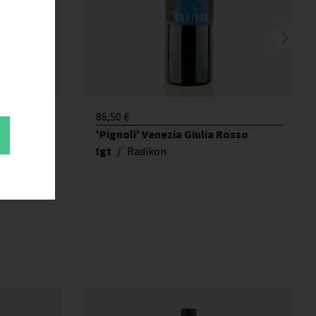
86,50
€
ianco
'Pignoli' Venezia Giulia Rosso
Igt
/
Radikon