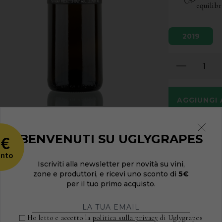
equilibr
2019
AGGIUNGI
Colore
:
Orange
5€
BENVENUTI SU UGLYGRAPES
Dolcezza
:
Secco
onto
Effervescenza
:
Iscriviti alla newsletter per novità su vini,
Vitigni
:
Sauvigno
zone e produttori, e ricevi uno sconto di
5€
Alcol
:
13%
per il tuo primo acquisto.
Formato
:
0,75 L
Suolo:
Calcareo,
Ho letto e accetto la
politica sulla privacy
di Uglygrapes
Età media del v