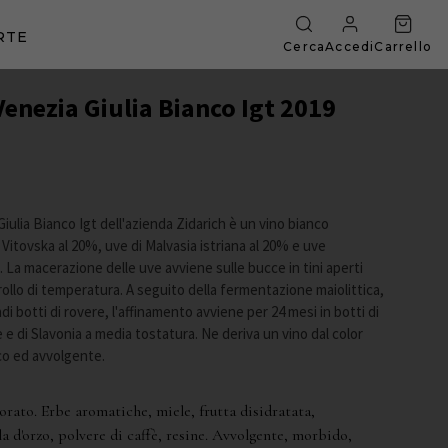
RTE
Cerca
Accedi
Carrello
Venezia Giulia Bianco Igt 2019
Giulia Bianco Igt dell'azienda Zidarich è un vino bianco
itovska al 20%, uve di Malvasia istriana al 20% e uve
 La macerazione delle uve avviene sulle bucce in tini aperti
ollo di temperatura. A seguito della fermentazione maiolittica,
di botti di rovere, l'affinamento avviene per 24 mesi in botti di
 e di Slavonia a media tostatura. Ne deriva un vino dal color
ico ed avvolgente.
orato. Erbe aromatiche, miele, frutta disidratata,
a d'orzo, polvere di caffè, resine. Avvolgente, morbido,