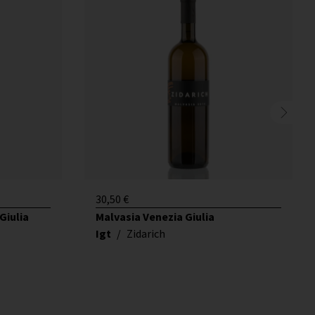
30,50
€
Giulia
Malvasia Venezia Giulia
Igt
/
Zidarich