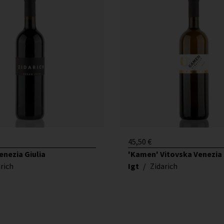
45,50
€
enezia Giulia
'Kamen' Vitovska Venezia 
rich
Igt
/
Zidarich