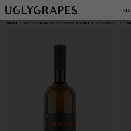
MA
Italia
/
Friuli Venezia Giulia
/
Collio e Carso
/
Aurisina
/
'Prulke' Venezia Giulia Bi