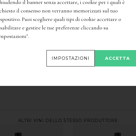
hiudendo il banner senza accettare, i cookie per i quali è
ichiesto il consenso non verranno memorizzati sul tuo
spositivo. Puoi scegliere quali tipi di cookie accettare o
sabilitare e gestire le tue preferenze cliccando su
Impostazioni".
69,50
€
' Malvasia Venezia Giulia
'Oslavje' Venezia Giulia B
IMPOSTAZIONI
ACCETTA
rk
Igt
/
Radikon
ALTRI VINI DELLO STESSO PRODUTTORE