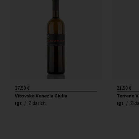
27,50
€
21,50
€
Vitovska Venezia Giulia
Terrano V
Igt
/
Zidarich
Igt
/
Zida