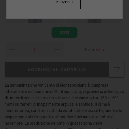
ISCRIVITI
2012
Esaurito
AGGIUNGI AL CARRELLO
La denominazione Vin Santo di Montepulciano è compresa
interamente nel Comune di Montepulciano, in provincia di Siena, su
di un territorio collinare con altitudini che variano tra i 250 e i 600
metri su terreni principalmente argillosi e sabbiosi. Il clima è
mediterraneo, caratterizzato da estati calde e asciutte, mentre le
piogge sono più frequenti e abbondanti nei mesi di ottobre e
novembre. La produzione del vino in questa zona viene