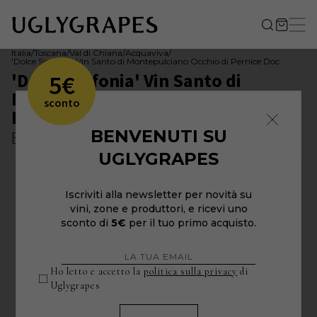
Italia
/
Toscana
/
Val di Chiana
/
Acquaviva
/
'Dolce Sinfonia' Vin Santo di Montepulciano Occhio di Pernice Doc
'Dolce Sinfonia' Vin Santo di
5€
Montepulciano Occhio di Pernice
sconto
Doc 2012
BENVENUTI SU
Bindella
UGLYGRAPES
Iscriviti alla newsletter per novità su
vini, zone e produttori, e ricevi uno
sconto di
5€
per il tuo primo acquisto.
Ho letto e accetto la
politica sulla privacy
di
Uglygrapes