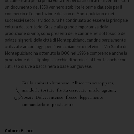
documentata per la prima volta nel 789 da alcuni atti di vendita. Con
un documento del 1350 vennero stabilite le prime clausole per il
commercio e l’esportazione del vino di Montepulciano e nei
successivi secoli la viticoltura ha continuato ad essere la principale
coltura del territorio. Grazie alla grande importanza della
produzione di vino, sono presenti delle cantine nel sottosuolo dei
palazzi signorili della città di Montepulciano, cantine parzialmente
utilizzate ancora oggi per l’invecchiamento del vino. Il Vin Santo di
Montepulciano ha ottenuto la DOC nel 1996 e comprende anche la
produzione della tipologia "occhio di pernice" ottenuta anche con
l'utilizzo di uve a bacca nera a base Sangiovese.
Giallo ambrato luminoso. Albicocca sciroppata,
mandorle tostate, frutta essiccate, miele, agrumi,
spezie. Dolce, intenso, fresco, leggermente
ammandorlato, persistente.
Colore
:
Bianco