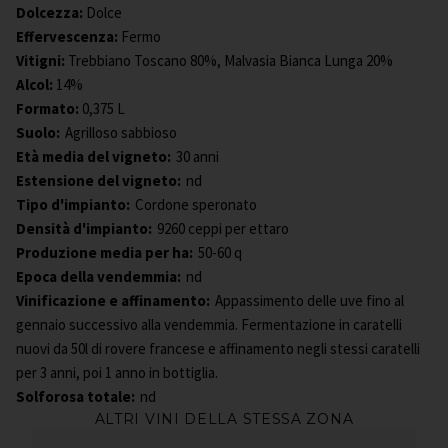
Dolcezza
:
Dolce
Effervescenza
:
Fermo
Vitigni
:
Trebbiano Toscano 80%, Malvasia Bianca Lunga 20%
Alcol
:
14%
Formato
:
0,375 L
Suolo:
Agrilloso sabbioso
Età media del vigneto:
30 anni
Estensione del vigneto:
nd
Tipo d'impianto:
Cordone speronato
Densità d'impianto:
9260 ceppi per ettaro
Produzione media per ha:
50-60 q
Epoca della vendemmia:
nd
Vinificazione e affinamento:
Appassimento delle uve fino al
gennaio successivo alla vendemmia. Fermentazione in caratelli
nuovi da 50l di rovere francese e affinamento negli stessi caratelli
per 3 anni, poi 1 anno in bottiglia.
Solforosa totale:
nd
ALTRI VINI DELLA STESSA ZONA