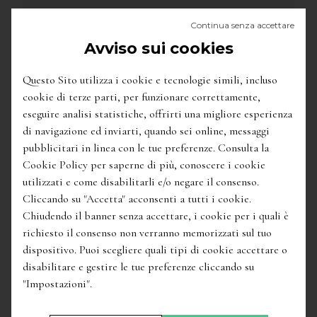
Continua senza accettare
Avviso sui cookies
Questo Sito utilizza i cookie e tecnologie simili, incluso
cookie di terze parti, per funzionare correttamente,
eseguire analisi statistiche, offrirti una migliore esperienza
di navigazione ed inviarti, quando sei online, messaggi
pubblicitari in linea con le tue preferenze. Consulta la
Cookie Policy per saperne di più, conoscere i cookie
utilizzati e come disabilitarli e/o negare il consenso.
Cliccando su "Accetta" acconsenti a tutti i cookie.
Chiudendo il banner senza accettare, i cookie per i quali è
richiesto il consenso non verranno memorizzati sul tuo
dispositivo. Puoi scegliere quali tipi di cookie accettare o
disabilitare e gestire le tue preferenze cliccando su
44,90
€
51,50
€
"Impostazioni".
'Asinone' Vino Nobile di Montepulciano
Docg
/
Poliziano