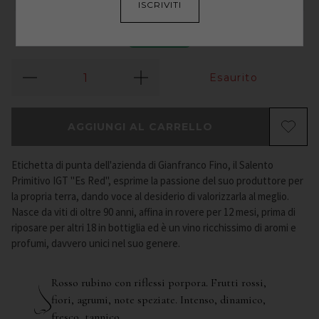
ISCRIVITI
2016
Esaurito
AGGIUNGI AL CARRELLO
Etichetta di punta dell'azienda di Gianfranco Fino, il Salento
Primitivo IGT "Es Red", esprime la passione del suo produttore per
la propria terra, dando voce al desiderio di valorizzarla al meglio.
Nasce da viti di oltre 90 anni, affina in rovere per 12 mesi, prima di
riposare per altri 18 in bottiglia ed è un vino ricchissimo di aromi e
profumi, davvero unici nel suo genere.
Rosso rubino con riflessi porpora. Frutti rossi,
fiori, agrumi, note speziate. Intenso, dinamico,
fresco, tannico.