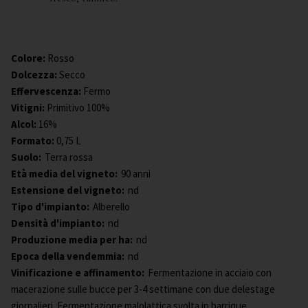
Colore
:
Rosso
Dolcezza
:
Secco
Effervescenza
:
Fermo
Vitigni
:
Primitivo 100%
Alcol
:
16%
Formato
:
0,75 L
Suolo:
Terra rossa
Età media del vigneto:
90 anni
Estensione del vigneto:
nd
Tipo d'impianto:
Alberello
Densità d'impianto:
nd
Produzione media per ha:
nd
Epoca della vendemmia:
nd
Vinificazione e affinamento:
Fermentazione in acciaio con
macerazione sulle bucce per 3-4 settimane con due delestage
giornalieri. Fermentazione malolattica svolta in barrique.