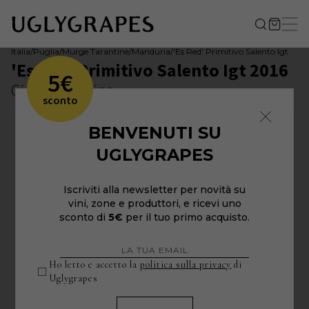
Italia
/
Puglia
/
Murge Tarantine
/
Manduria
/
'Es Red' Primitivo Salento Igt
'Es Red' Primitivo Salento Igt 2016
5€
Gianfranco Fino
sconto
BENVENUTI SU
UGLYGRAPES
Iscriviti alla newsletter per novità su
vini, zone e produttori, e ricevi uno
sconto di
5€
per il tuo primo acquisto.
Ho letto e accetto la
politica sulla privacy
di
Uglygrapes