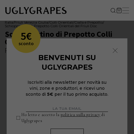
Italia
/
Friuli Venezia Giulia
/
Colli Orientali
/
Cialla e Prepotto
/
Schioppettino di Prepotto Colli Orientali del Friuli Doc
Schioppettino di Prepotto Colli
5€
Orientali del Friuli Doc 2021
sconto
Petrussa
BENVENUTI SU
UGLYGRAPES
Iscriviti alla newsletter per novità su
vini, zone e produttori, e ricevi uno
sconto di
5€
per il tuo primo acquisto.
Ho letto e accetto la
politica sulla privacy
di
Uglygrapes