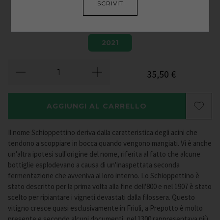
ISCRIVITI
2021
35,50
€
AGGIUNGI AL CARRELLO
Il nome Schioppettino deriva dalla caratteristica degli acini che
tendono a scoppiare in bocca quando vengono mangiati. Vi è anche
un'altra ipotesi sull'origine del nome, riferita al fatto che alcune
bottiglie esplodevano a causa di un'inaspettata seconda
fermentazione che avveniva al loro interno. Lo Schioppettino è
stato descritto per la prima volta alla fine dell'800 e nel 1907 è stato
scelto per ripiantare i vigneti devastati dalla filossera. Questo
vitigno cresce quasi esclusivamente in Friuli, a Prepotto è molto
presente e secondo alcuni documenti, nel 1300 rappresentava più