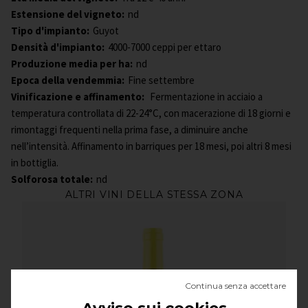
Estensione del vigneto:
nd
Tipo d'impianto:
Guyot
Densità d'impianto:
4000-7000 ceppi per ettaro
Produzione media per ha:
nd
Epoca della vendemmia:
Fine settembre
Vinificazione e affinamento:
Fermentazione in acciaio a
temperatura controllata di 22-24°C, con macerazione di 18 giorni e
rimontaggi frequenti nella prima fase, a diminuire anche
nell’intensità. Affinamento in barriques per 18 mesi, poi altri 8 mesi
in bottiglia.
Solforosa totale:
nd
ALTRI VINI DELLA STESSA ZONA
Continua senza accettare