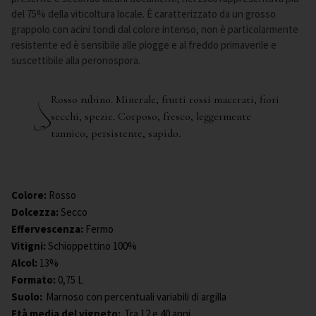
del 75% della viticoltura locale. È caratterizzato da un grosso
grappolo con acini tondi dal colore intenso, non è particolarmente
resistente ed è sensibile alle piogge e al freddo primaverile e
suscettibile alla peronospora.
Rosso rubino. Minerale, frutti rossi macerati, fiori
secchi, spezie. Corposo, fresco, leggermente
tannico, persistente, sapido.
Colore
:
Rosso
Dolcezza
:
Secco
Effervescenza
:
Fermo
Vitigni
:
Schioppettino 100%
Alcol
:
13%
Formato
:
0,75 L
Suolo:
Marnoso con percentuali variabili di argilla
Età media del vigneto:
Tra 12 e 40 anni