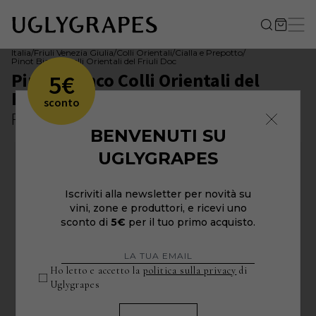
Italia
/
Friuli Venezia Giulia
/
Colli Orientali
/
Cialla e Prepotto
/
Pinot Bianco Colli Orientali del Friuli Doc
Pinot Bianco Colli Orientali del
5€
Friuli Doc 2022
sconto
Petrussa
BENVENUTI SU
UGLYGRAPES
Iscriviti alla newsletter per novità su
vini, zone e produttori, e ricevi uno
sconto di
5€
per il tuo primo acquisto.
Ho letto e accetto la
politica sulla privacy
di
Uglygrapes