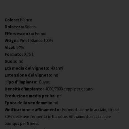
Colore
:
Bianco
Dolcezza
:
Secco
Effervescenza
:
Fermo
Vitigni
:
Pinot Bianco 100%
Alcol
:
14%
Formato
:
0,75 L
Suolo:
nd
Età media del vigneto:
40 anni
Estensione del vigneto:
nd
Tipo d'impianto:
Guyot
Densità d'impianto:
4000/7000 ceppi per ettaro
Produzione media per ha:
nd
Epoca della vendemmia:
nd
Vinificazione e affinamento:
Fermentazione in acciaio, circa il
30% delle uve fermenta in barrique. Affinamento in acciaio e
barriqus per 8 mesi.