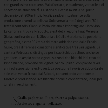
con grandissimo carattere. Mai sfacciato, è suadente, versatile e di
eccezionale abbinabilità. La storia di Petrussa inizia nel primo
decennio del '900 in Friuli, focalizzandosi inizialmente sulla
produzione e vendita dell'uva. Solo verso la metà degli anni '80 i
fratelli contadini Gianni e Paolo iniziano a imbottigliare il loro vino.
La cantina si trova a Prepotto, a est della regione Friuli Venezia
Giulia, confinante con la Slovenia e il Collio Goriziano. La posizione
geografica, a circa 30 km sia dal mare Adriatico che dalle Prealpi
Giulie, crea differenze climatiche significative tra i vari vigneti. La
cantina Petrussa si distingue per il suo Schioppettino, anche se
gestisce un ampio parco vigneti sia rossi che bianchi. Nel caso del
Pinot Bianco, proviene dai vigneti Santo Spirito, con piante di 40
anni ed esposizione est-ovest. La posizione favorisce abbondante
sole e un vento fresco dai Balcani, consentendo vendemmie
tardive e producendo uve bianche ricche e concentrate, ideali per
lunghi invecchiamenti.
Giallo paglierino. Fiori, frutta a polpa bianca.
Asciutto, elegante, vellutato.