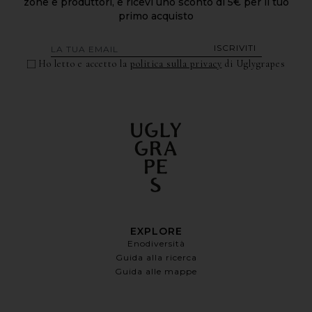
zone e produttori, e ricevi uno sconto di 5€ per il tuo
primo acquisto
ISCRIVITI
Ho letto e accetto la
politica sulla privacy
di Uglygrapes
EXPLORE
Enodiversità
Guida alla ricerca
Guida alle mappe