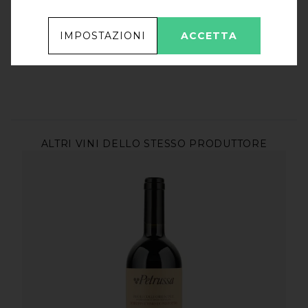
16,50
€
Friulano Collio Doc
/
Ronchi di Cialla
IMPOSTAZIONI
ACCETTA
ALTRI VINI DELLO STESSO PRODUTTORE