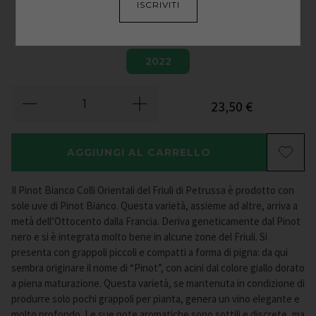
ISCRIVITI
2022
23,50
€
AGGIUNGI AL CARRELLO
Il Pinot Bianco Colli Orientali del Friuli di Petrussa è prodotto con
sole uve di Pinot Bianco. Questa varietà, assieme ad altre, arriva a
metà dell’Ottocento dalla Francia. Deriva geneticamente dal Pinot
nero e si è integrata molto bene in alcune zone del Friuli. Si
presenta con grappoli piccoli e compatti a forma di pigna: da qui
sembra originare il nome di “Pinot”, con acini dal colore giallo dorato
a piena maturazione. Questa varietà, se mantenuta in condizione di
produrre solo pochi grappoli per pianta, genera un vino elegante e
molto profondo. Le sue note aromatiche sono sottili e discrete, ma