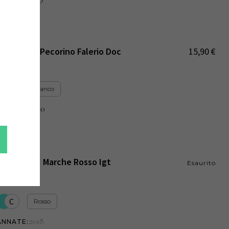
'Onirocep' Pecorino Falerio Doc
15,90
€
Pantaleone
C
Bianco
2020
ANNATE
:
'La Ribalta' Marche Rosso Igt
Esaurito
Pantaleone
C
Rosso
2018
ANNATE
: