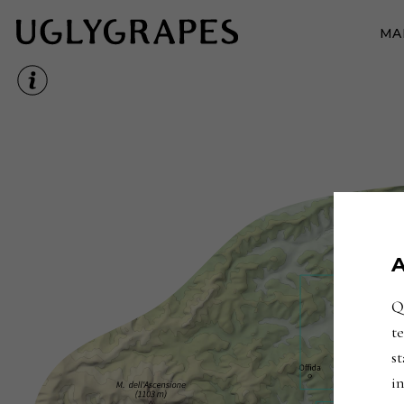
MA
A
Qu
te
st
in