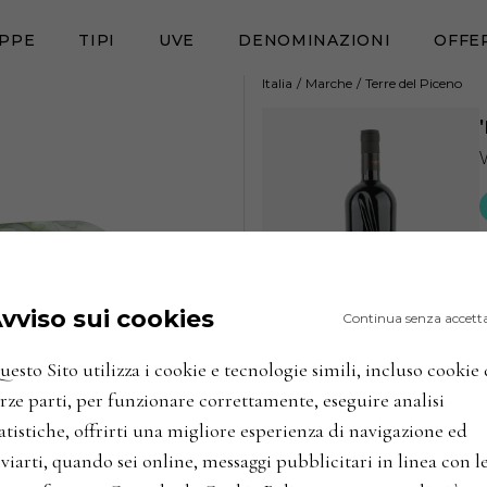
PPE
TIPI
UVE
DENOMINAZIONI
OFFE
Italia
/
Marche
/
Terre del Piceno
vviso sui cookies
Continua senza accett
esto Sito utilizza i cookie e tecnologie simili, incluso cookie 
rze parti, per funzionare correttamente, eseguire analisi
atistiche, offrirti una migliore esperienza di navigazione ed
viarti, quando sei online, messaggi pubblicitari in linea con l