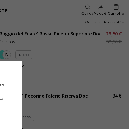
RTE
Cerca
Accedi
Carrello
Ordina per
:
Popolarità
'Roggio del Filare' Rosso Piceno Superiore Doc
29,50
€
Velenosi
33,50
€
B
Rosso
2018
ANNATE
:
are
'Aspralama' Pecorino Falerio Riserva Doc
34
€
di
Pantaleone
C
Bianco
e
2019
ANNATE
: