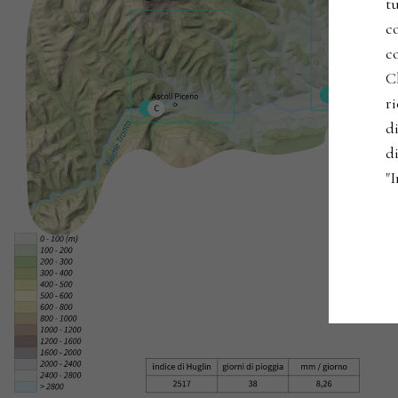
t
co
co
C
r
di
di
"