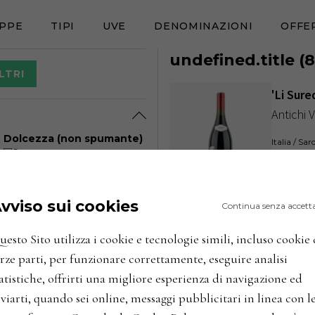
PPE
TIPI
UVE
DENOMINAZIONI
OFFE
undefined.title
(
8
LTRI
'Li Sur
Antichi 
Dolcezza (non spumante)
Italia / S
Secco
Abboccato
ANNATE
Amabile
Dolce
vviso sui cookies
'Dettor
Continua senza accett
Dettori
esto Sito utilizza i cookie e tecnologie simili, incluso cookie 
Italia / S
rze parti, per funzionare correttamente, eseguire analisi
atistiche, offrirti una migliore esperienza di navigazione ed
ANNATE
viarti, quando sei online, messaggi pubblicitari in linea con l