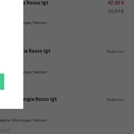
i' Romangia Rosso Igt
47,50
€
52,50
€
ardegna / Romangia / Sennori
2016
:
s' Romangia Rosso Igt
Esaurito
ardegna / Romangia / Sennori
2017
:
rzo' Romangia Rosso Igt
Esaurito
ardegna / Romangia / Sennori
2018
: