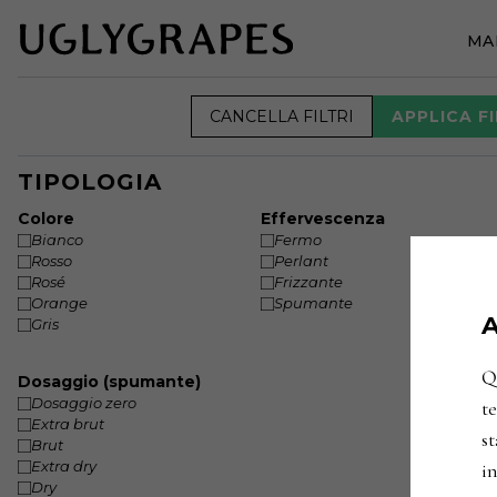
MA
CANCELLA FILTRI
APPLICA FI
TIPOLOGIA
Colore
Effervescenza
Bianco
Fermo
Rosso
Perlant
Rosé
Frizzante
Orange
Spumante
A
Gris
Qu
Dosaggio (spumante)
Dosaggio zero
te
Extra brut
st
Brut
Extra dry
in
Dry