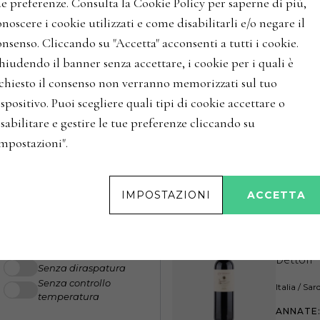
ue preferenze. Consulta la Cookie Policy per saperne di più,
'Dettor
noscere i cookie utilizzati e come disabilitarli e/o negare il
Dettori
nsenso. Cliccando su "Accetta" acconsenti a tutti i cookie.
Italia / S
hiudendo il banner senza accettare, i cookie per i quali è
ANNATE
ficando la percentuale per
ichiesto il consenso non verranno memorizzati sul tuo
spositivo. Puoi scegliere quali tipi di cookie accettare o
'Tenore
sabilitare e gestire le tue preferenze cliccando su
Impostazioni".
Dettori
Italia / S
Opzioni fermentazione
IMPOSTAZIONI
ACCETTA
Fermentazione
ANNATE
spontanea
Crio-macerazione
'Ottoma
Macerazione
carbonica
Dettori
Senza diraspatura
Senza controllo
Italia / S
temperatura
ANNATE