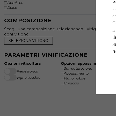
t
Demì sec
co
Dolce
co
COMPOSIZIONE
C
Scegli una composizione selezionando i vitigni e speci
r
ogni vitigno.
di
SELEZIONA VITIGNO
di
"
PARAMETRI VINIFICAZIONE
Opzioni viticoltura
Opzioni appassimento
Surmaturazione
Piede franco
Appassimento
Vigne vecchie
Muffa nobile
Ghiaccio