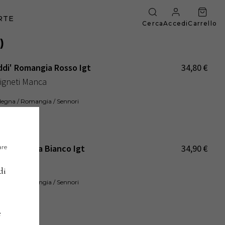
RTE
Cerca
Accedi
Carrello
)
eddi' Romangia Rosso Igt
34,80
€
Vigneti Manca
ardegna / Romangia / Sennori
2021
:
i' Romangia Bianco Igt
34,90
€
are
di
ardegna / Romangia / Sennori
2020
:
e