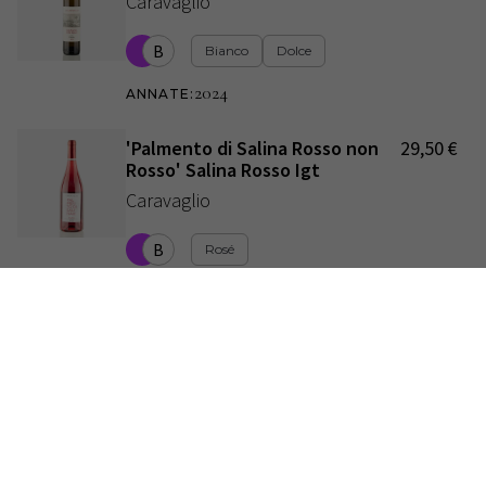
Caravaglio
B
Bianco
Dolce
2024
ANNATE
:
'Palmento di Salina Rosso non
29,50
€
Rosso' Salina Rosso Igt
Caravaglio
B
Rosé
2023
ANNATE
:
'Nero du Munti' Corinto Nero
28,70
€
Salina Igt
Caravaglio
A
Rosso