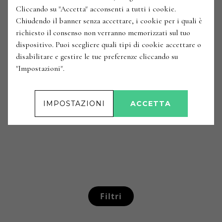
Tenuta Bellafonte
Cliccando su "Accetta" acconsenti a tutti i cookie.
Italia / Umbria / Valle Umbra / Bevagna
Chiudendo il banner senza accettare, i cookie per i quali è
2016
ANNATE
:
richiesto il consenso non verranno memorizzati sul tuo
dispositivo. Puoi scegliere quali tipi di cookie accettare o
'Adarmando' Trebbiano
Esaurito
disabilitare e gestire le tue preferenze cliccando su
Spoletino Umbria Igt
"Impostazioni".
Tabarrini
Italia / Umbria / Valle Umbra / Montefalco
2018
ANNATE
:
IMPOSTAZIONI
ACCETTA
Filtri