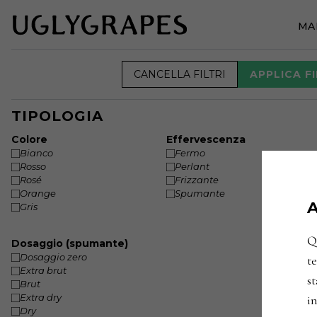
MA
CANCELLA FILTRI
APPLICA FI
TIPOLOGIA
Colore
Effervescenza
Bianco
Fermo
Rosso
Perlant
Rosé
Frizzante
Orange
Spumante
A
Gris
Qu
Dosaggio (spumante)
Dosaggio zero
te
Extra brut
st
Brut
Extra dry
in
Dry