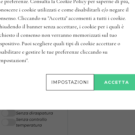
ue preferenze. Consulta la Cookie Policy per saperne di più,
noscere i cookie utilizzati e come disabilitarli e/o negare il
nsenso. Cliccando su "Accetta" acconsenti a tutti i cookie.
hiudendo il banner senza accettare, i cookie per i quali è
ficando la percentuale per
ichiesto il consenso non verranno memorizzati sul tuo
spositivo. Puoi scegliere quali tipi di cookie accettare o
sabilitare e gestire le tue preferenze cliccando su
Impostazioni".
Opzioni fermentazione
IMPOSTAZIONI
ACCETTA
Fermentazione
spontanea
Crio-macerazione
Macerazione
carbonica
Senza diraspatura
Senza controllo
temperatura