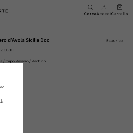
RTE
Cerca
Accedi
Carrello
)
ero d'Avola Sicilia Doc
Esaurito
accari
cilia / Capo Passero / Pachino
2018
:
are
di
e