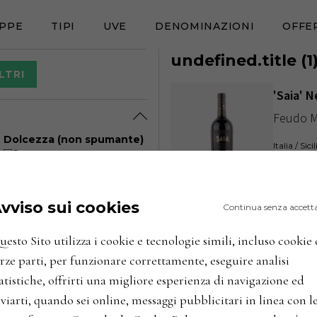
PPE
TIPI
UVE
DENOMINAZIONI
OFFE
undefined.title
(
1
LTRI
'Saia' N
Feudo M
Dolcezza (non spumante)
Italia / Si
Secco
Abboccato
ANNATE
Amabile
Dolce
vviso sui cookies
Continua senza accett
esto Sito utilizza i cookie e tecnologie simili, incluso cookie 
rze parti, per funzionare correttamente, eseguire analisi
atistiche, offrirti una migliore esperienza di navigazione ed
viarti, quando sei online, messaggi pubblicitari in linea con l