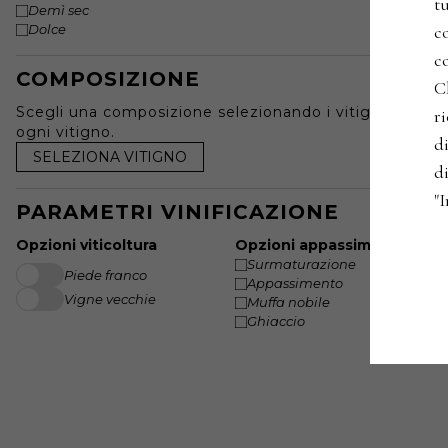
t
Demì sec
co
Dolce
co
COMPOSIZIONE
C
Scegli una composizione selezionando i vitigni e speci
r
ogni vitigno.
di
SELEZIONA VITIGNO
di
"
PARAMETRI VINIFICAZIONE
Opzioni viticoltura
Opzioni appassimento
Surmaturazione
Piede franco
Appassimento
Vigne vecchie
Muffa nobile
Ghiaccio