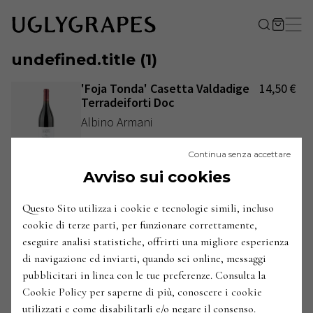
undefined.title
(
1
)
'Foja Tonda' Casetta Valdadige
14,50
€
Terradeiforti Doc
Albino Armani
Italia / Veneto / Garda e Valpolicella / Dolcè
Continua senza accettare
2018
ANNATE
:
Avviso sui cookies
Questo Sito utilizza i cookie e tecnologie simili, incluso
cookie di terze parti, per funzionare correttamente,
eseguire analisi statistiche, offrirti una migliore esperienza
di navigazione ed inviarti, quando sei online, messaggi
pubblicitari in linea con le tue preferenze. Consulta la
Cookie Policy per saperne di più, conoscere i cookie
utilizzati e come disabilitarli e/o negare il consenso.