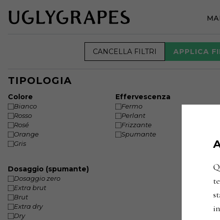
MA
CANCELLA FILTRI
APPLICA FI
TIPOLOGIA
Colore
Effervescenza
Bianco
Fermo
Rosso
Perlant
Rosé
Frizzante
Orange
Spumante
A
Gris
Qu
Dosaggio (spumante)
Dosaggio zero
te
Extra brut
st
Brut
Extra dry
in
Dry