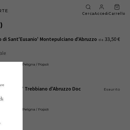
RTE
Cerca
Accedi
Carrello
4
)
o di Sant'Eusanio' Montepulciano d'Abruzzo
33,50
€
da
ale
ruzzo / Conca Peligna / Popoli
2018
2020
:
are
o di Popoli' Trebbiano d'Abruzzo Doc
Esaurito
ale
di
ruzzo / Conca Peligna / Popoli
2020
:
e