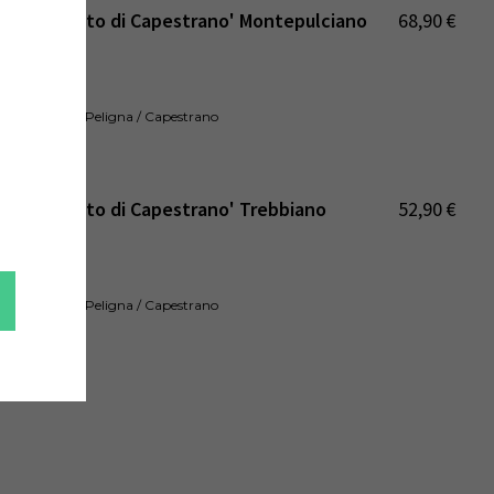
del Convento di Capestrano' Montepulciano
68,90
€
zo Doc
ale
bruzzo / Conca Peligna / Capestrano
2018
:
del Convento di Capestrano' Trebbiano
52,90
€
zo Doc
ale
bruzzo / Conca Peligna / Capestrano
2019
: