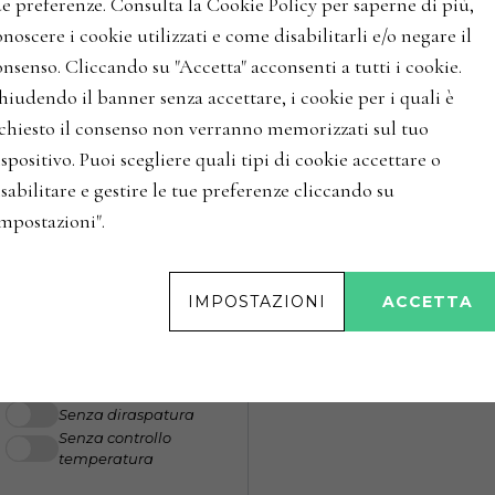
ue preferenze. Consulta la Cookie Policy per saperne di più,
'Vigna 
noscere i cookie utilizzati e come disabilitarli e/o negare il
d'Abruz
nsenso. Cliccando su "Accetta" acconsenti a tutti i cookie.
Valle Re
hiudendo il banner senza accettare, i cookie per i quali è
Italia / A
ficando la percentuale per
ichiesto il consenso non verranno memorizzati sul tuo
ANNATE
spositivo. Puoi scegliere quali tipi di cookie accettare o
sabilitare e gestire le tue preferenze cliccando su
'Vigna 
Impostazioni".
d'Abruz
Valle Re
Opzioni fermentazione
IMPOSTAZIONI
ACCETTA
Fermentazione
Italia / A
spontanea
ANNATE
Crio-macerazione
Macerazione
carbonica
Senza diraspatura
Senza controllo
temperatura