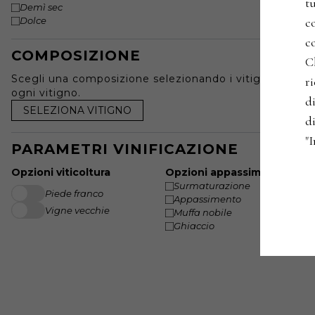
t
Demì sec
co
Dolce
co
COMPOSIZIONE
C
Scegli una composizione selezionando i vitigni e speci
r
ogni vitigno.
di
SELEZIONA VITIGNO
di
"
PARAMETRI VINIFICAZIONE
Opzioni viticoltura
Opzioni appassimento
Surmaturazione
Piede franco
Appassimento
Vigne vecchie
Muffa nobile
Ghiaccio