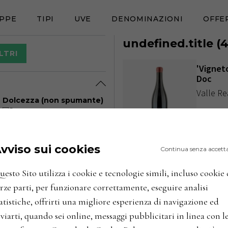
PPE
TIPI
UVE
DENOMINAZIONI
OFFE
undefined.title
(
LTRI
'Vignet
Doc
Valle Re
Dolcezza (non spumante)
Secco
Italia / Ab
Abboccato
Amabile
ANNATE
Dolce
vviso sui cookies
Continua senza accett
'Vignet
Valle Re
esto Sito utilizza i cookie e tecnologie simili, incluso cookie 
rze parti, per funzionare correttamente, eseguire analisi
Italia / Ab
atistiche, offrirti una migliore esperienza di navigazione ed
ANNATE
viarti, quando sei online, messaggi pubblicitari in linea con l