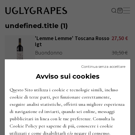
undefined.title
(
1
)
'Lemme Lemme' Toscana Rosso
27,50
€
Igt
Buondonno
30,50
€
Italia / Toscana / Chianti / San Donato in Poggio
Continua senza accettare
2015
ANNATE
:
Avviso sui cookies
Questo Sito utilizza i cookie e tecnologie simili, incluso
cookie di terze parti, per funzionare correttamente,
eseguire analisi statistiche, offrirti una migliore esperienza
di navigazione ed inviarti, quando sei online, messaggi
pubblicitari in linea con le tue preferenze. Consulta la
Cookie Policy per saperne di più, conoscere i cookie
utilizzati e come disabilitarli e/o negare il consenso.