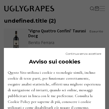
undefined.title
(
2
)
'Vigna Quattro Confini' Taurasi
Esaurito
Docg
Benito Ferrara
Italia / Campania / Irpinia / Taurasi
Continua senza accettare
2017
ANNATE
:
Avviso sui cookies
'Vigna Cicogna' Greco di Tufo
27,50
€
Docg
Questo Sito utilizza i cookie e tecnologie simili, incluso
Benito Ferrara
cookie di terze parti, per funzionare correttamente,
eseguire analisi statistiche, offrirti una migliore esperienza
Italia / Campania / Irpinia / Tufo
2023
di navigazione ed inviarti, quando sei online, messaggi
ANNATE
:
pubblicitari in linea con le tue preferenze. Consulta la
Cookie Policy per saperne di più, conoscere i cookie
utilizzati e come disabilitarli e/o negare il consenso.